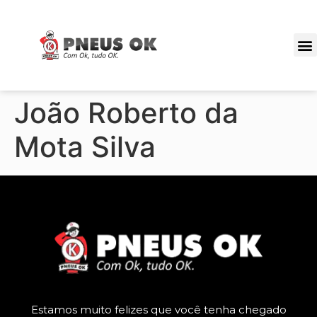
ÁREA DO CLIENTE
João Roberto da
Mota Silva
Estamos muito felizes que você tenha chegado