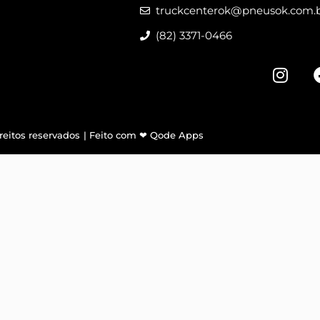
truckcenterok@pneusok.com.
(82) 3371-0466
reitos reservados
| Feito com ❤
Qode Apps