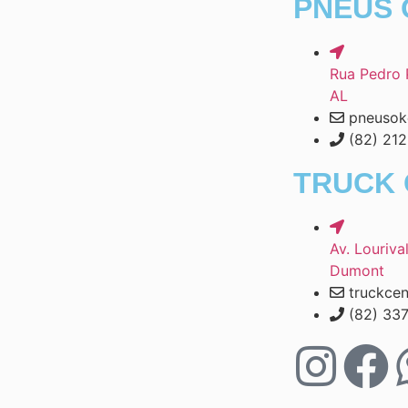
PNEUS 
Rua Pedro 
AL
pneusok
(82) 21
TRUCK 
Av. Louriva
Dumont
truckce
(82) 33