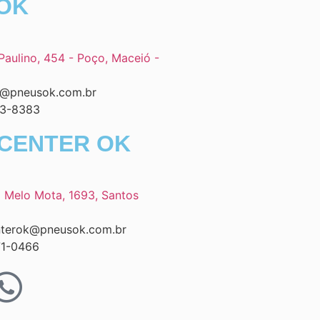
OK
Paulino, 454 - Poço, Maceió -
@pneusok.com.br
23-8383
CENTER OK
l Melo Mota, 1693, Santos
nterok@pneusok.com.br
71-0466